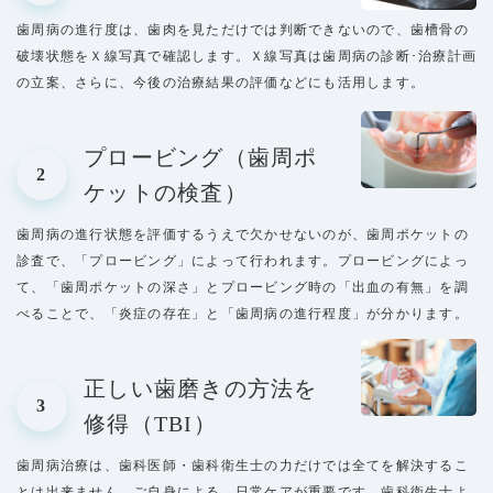
歯周病の進行度は、歯肉を見ただけでは判断できないので、歯槽骨の
破壊状態をＸ線写真で確認します。Ｘ線写真は歯周病の診断･治療計画
の立案、さらに、今後の治療結果の評価などにも活用します。
プロービング（歯周ポ
2
ケットの検査）
歯周病の進行状態を評価するうえで欠かせないのが、歯周ポケットの
診査で、「プロービング」によって行われます。プロービングによっ
て、「歯周ポケットの深さ」とプロービング時の「出血の有無」を調
べることで、「炎症の存在」と「歯周病の進行程度」が分かります。
正しい歯磨きの方法を
3
修得（TBI）
歯周病治療は、歯科医師・歯科衛生士の力だけでは全てを解決するこ
とは出来ません。ご自身による、日常ケアが重要です。歯科衛生士よ